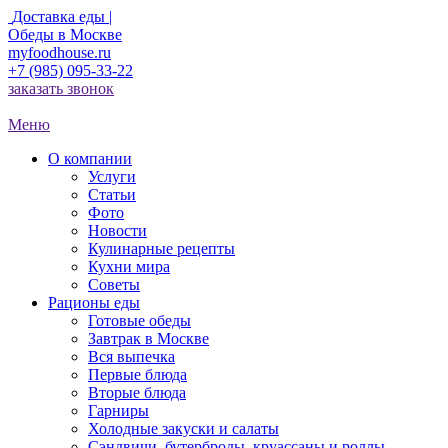
Доставка еды |
Обеды в Москве
myfoodhouse.ru
+7 (985) 095-33-22
заказать звонок
Меню
О компании
Услуги
Статьи
Фото
Новости
Кулинарные рецепты
Кухни мира
Советы
Рационы еды
Готовые обеды
Завтрак в Москве
Вся выпечка
Первые блюда
Вторые блюда
Гарниры
Холодные закуски и салаты
Сэндвичи, бутерброды, круассаны и роллы