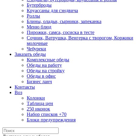
Бутерброды
Круассаны для сэндвича
Роллы
Блины, оладьи, сырники, запеканка
Меню блюд
Пирожки, самса, сосиска в тесте
Сочник, Ватрушка, Венгерка с творогом, Коржики
молочные
Чебуреки
Заказать обеды
Комплексные обеды
Обеды на работу
Обеды на стройку
Обеды в офис
Бизнес ланч
Контакты
Воз
Колонки
Таблица цен
250 иконок
Набор списков +70
Блоки предупреждения