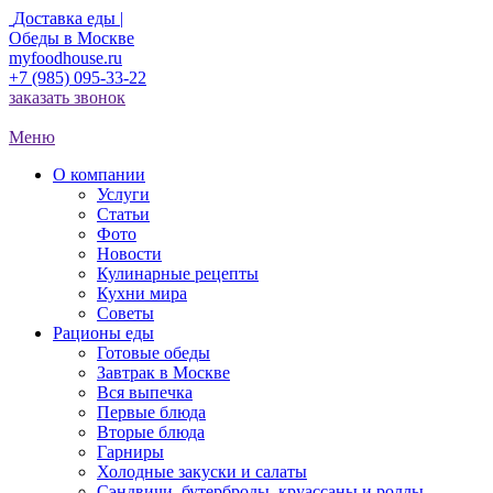
Доставка еды |
Обеды в Москве
myfoodhouse.ru
+7 (985) 095-33-22
заказать звонок
Меню
О компании
Услуги
Статьи
Фото
Новости
Кулинарные рецепты
Кухни мира
Советы
Рационы еды
Готовые обеды
Завтрак в Москве
Вся выпечка
Первые блюда
Вторые блюда
Гарниры
Холодные закуски и салаты
Сэндвичи, бутерброды, круассаны и роллы