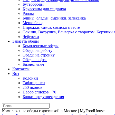
Бутерброды
Круассаны для сэндвича
Роллы
Блины, оладьи, сырники, запеканка
Меню блюд
Пирожки, самса, сосиска в тесте
Сочник, Ватрушка, Венгерка с творогом, Коржики
Чебуреки
Заказать обеды
Комплексные обеды
Обеды на работу
Обеды на стройку
Обеды в офис
Бизнес ланч
Контакты
Воз
Колонки
Таблица цен
250 иконок
Набор списков +70
Блоки предупреждения
Комплексные обеды с доставкой в Москве | MyFoodHouse