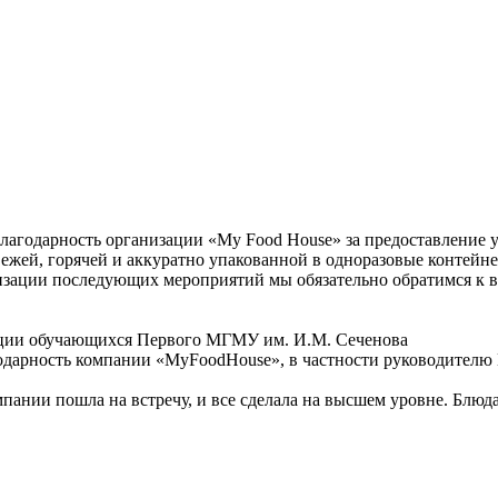
годарность организации «My Food House» за предоставление ус
вежей, горячей и аккуратно упакованной в одноразовые контейне
зации последующих мероприятий мы обязательно обратимся к в
ации обучающихся Первого МГМУ им. И.М. Сеченова
рность компании «MyFoodHouse», в частности руководителю М
ании пошла на встречу, и все сделала на высшем уровне. Блюда