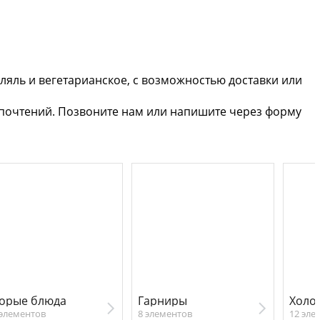
ляль и вегетарианское, с возможностью доставки или
дпочтений. Позвоните нам или напишите через форму
орые блюда
Гарниры
 элементов
8 элементов
12 эле