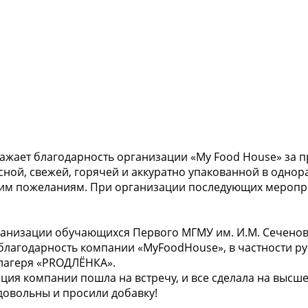
ает благодарность организации «My Food House» за пр
сной, свежей, горячей и аккуратно упакованной в однор
им пожеланиям. При организации последующих меропри
ганизации обучающихся Первого МГМУ им. И.М. Сечено
лагодарность компании «MyFoodHouse», в частности р
 лагеря «PROДЛЁНКА».
ция компании пошла на встречу, и все сделала на высш
 довольны и просили добавку!