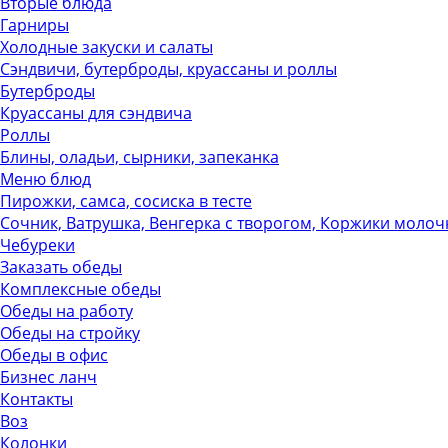
Вторые блюда
Гарниры
Холодные закуски и салаты
Сэндвичи, бутерброды, круассаны и роллы
Бутерброды
Круассаны для сэндвича
Роллы
Блины, оладьи, сырники, запеканка
Меню блюд
Пирожки, самса, сосиска в тесте
Сочник, Ватрушка, Венгерка с творогом, Коржики моло
Чебуреки
Заказать обеды
Комплексные обеды
Обеды на работу
Обеды на стройку
Обеды в офис
Бизнес ланч
Контакты
Воз
Колонки